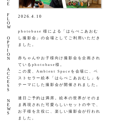
E
F
2026.4.10
L
O
W
photobase 様による
「はらぺこあおむ
し撮影会」の会場として
ご利用いただき
O
P
ました。
T
I
O
赤ちゃんやお子様向け撮影会を企画され
N
ているphotobase様。
A
この度、Ambient Spaceを会場に、ベ
C
C
ストセラー絵本「はらぺこあおむし」を
E
テーマにした撮影会が開催されました。
S
S
連日ご予約は満席。絵本の世界がそのま
N
ま再現された可愛らしいセットの中で、
E
W
お子様を主役に、楽しい撮影会が行われ
S
ました。