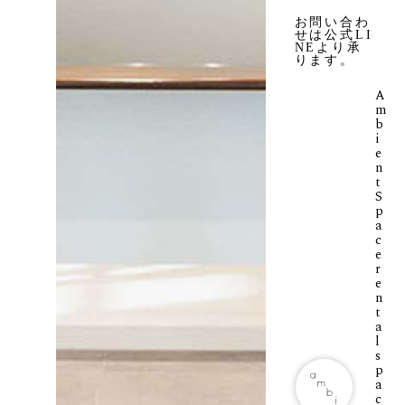
お問い合わ
せは公式LI
NEより承
ります。
A
m
b
i
e
n
t
S
p
a
c
e
r
e
n
t
a
l
s
p
a
c