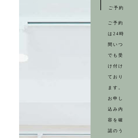
ご予約
ご予約
は24時
間いつ
でも受
け付け
ており
ます。
お申し
込み内
容を確
認のう