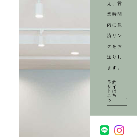
え、営
業時間
内に決
済リン
クをお
送りし
ます。
予約
サイ
トは
こち
ら