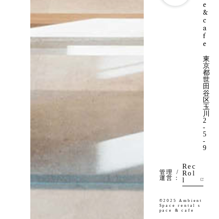
e
&
c
a
f
e
東
京
都
世
田
谷
区
玉
川
2
-
5
-
9
Rec
管理 /
Rol
運営
l
©2025 Ambient
Space rental s
pace & cafe