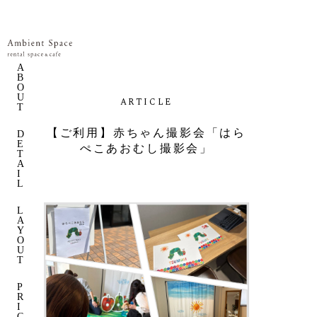
A
B
O
U
A
R
T
I
C
L
E
T
【
ご
利
用
】
赤
ち
ゃ
ん
撮
影
会
「
は
ら
D
E
ぺ
こ
あ
お
む
し
撮
影
会
」
T
A
I
L
L
A
Y
O
U
T
P
R
I
C