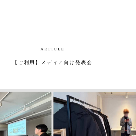
A
R
T
I
C
L
E
【
ご
利
用
】
メ
デ
ィ
ア
向
け
発
表
会